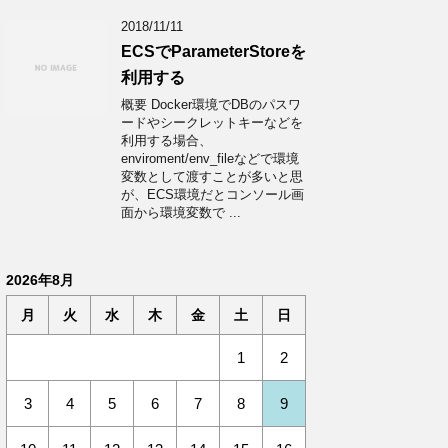
2018/11/11
ECSでParameterStoreを
利用する
概要 Docker環境でDBのパスワ
ードやシークレットキーなどを
利用する場合、
enviroment/env_fileなどで環境
変数として渡すことが多いと思
が、ECS環境だとコンソール画
面から環境変数で ...
2026年8月
月
火
水
木
金
土
日
1
2
3
4
5
6
7
8
9