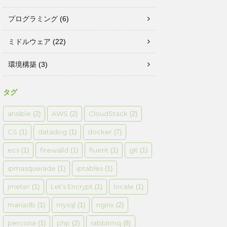
プログラミング
(6)
ミドルウェア
(22)
環境構築
(3)
タグ
ansible
AWS
CloudStack
(2)
(2)
(2)
CS
datadog
docker
(1)
(1)
(7)
ecs
firewalld
fluent
git
(1)
(1)
(1)
(1)
ipmasquerade
iptables
(1)
(1)
jmeter
Let’s Encrypt
locale
(1)
(1)
(1)
mariadb
mysql
nginx
(1)
(1)
(2)
percona
php
rabbitmq
(1)
(2)
(8)