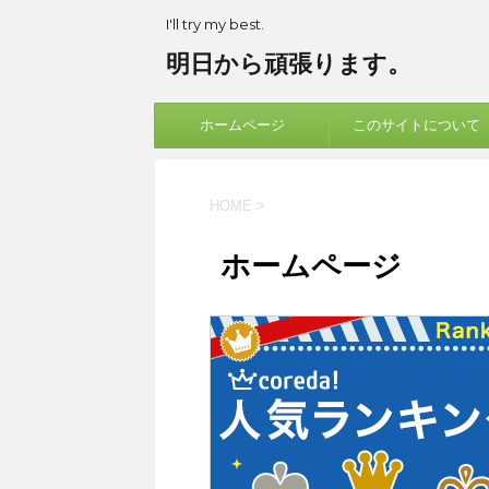
I'll try my best.
明日から頑張ります。
ホームページ
このサイトについて
HOME
>
ホームページ