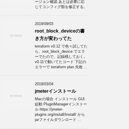
ージョン確認 あとは必要に応
じてコンフィグ類を修正する。
2019/09/03
root_block_deviceの書
き方が変わってた
terraform v0.12 で色々試してた
ら、root_block_device でエラ
ーでたので、記録残しておく。
v0.11で動いてたコード 下記の
エラーで terraform plan 失敗 ...
2019/03/04
jmeterインストール
Macの場合 インストール GUI
起動 PluginManagerインストー
ル https://jmeter-
plugins.org/install/Install/ から
jarファイルダウンロード ...