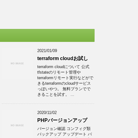
2021/01/09
terraform cloudお試し
terraform cloudについて 公式
tfstateのリモート管理や
terraformリモート実行などがで
きるterraformのcloudサービス
っぽいやつ。 無料プランでで
きることを試す。 ...
2020/11/02
PHPバージョンアップ
バージョン確認 コンフィグ類
バックアップ アップデート バ