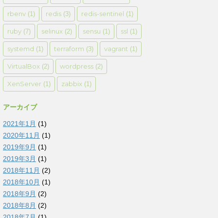
rbenv
redis
redis-sentinel
(1)
(3)
(1)
ruby
selinux
sensu
ssl
(7)
(2)
(1)
(1)
systemd
terraform
vagrant
(1)
(3)
(1)
VirtualBox
wordpress
(2)
(2)
XenServer
zabbix
(1)
(1)
アーカイブ
2021年1月
(1)
2020年11月
(1)
2019年9月
(1)
2019年3月
(1)
2018年11月
(2)
2018年10月
(1)
2018年9月
(2)
2018年8月
(2)
2018年7月
(1)