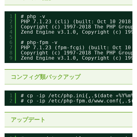
1
# php -v
2
PHP 7.1.23 (cli) (built: Oct 10 2018 1
3
Copyright (c) 1997-2018 The PHP Group
4
Zend Engine v3.1.0, Copyright (c) 1998
5
6
# php-fpm -v
7
PHP 7.1.23 (fpm-fcgi) (built: Oct 10 2
8
Copyright (c) 1997-2018 The PHP Group
9
Zend Engine v3.1.0, Copyright (c) 1998
コンフィグ類バックアップ
1
# cp -ip /etc/php.ini{,.$(date +%Y%m%d
2
# cp -ip /etc/php-fpm.d/www.conf{,.$(d
アップデート