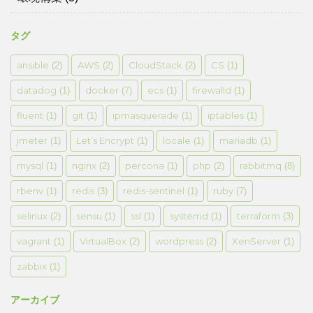
タグ
ansible
AWS
CloudStack
CS
(2)
(2)
(2)
(1)
datadog
docker
ecs
firewalld
(1)
(7)
(1)
(1)
fluent
git
ipmasquerade
iptables
(1)
(1)
(1)
(1)
jmeter
Let’s Encrypt
locale
mariadb
(1)
(1)
(1)
(1)
mysql
nginx
percona
php
rabbitmq
(1)
(2)
(1)
(2)
(8)
rbenv
redis
redis-sentinel
ruby
(1)
(3)
(1)
(7)
selinux
sensu
ssl
systemd
terraform
(2)
(1)
(1)
(1)
(3)
vagrant
VirtualBox
wordpress
XenServer
(1)
(2)
(2)
(1)
zabbix
(1)
アーカイブ