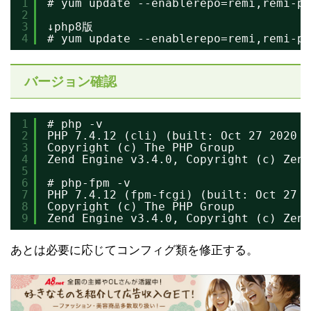
1
# yum update --enablerepo=remi,remi-ph
2
3
↓php8版 
4
# yum update --enablerepo=remi,remi-ph
バージョン確認
1
# php -v
2
PHP 7.4.12 (cli) (built: Oct 27 2020 1
3
Copyright (c) The PHP Group
4
Zend Engine v3.4.0, Copyright (c) Zend
5
6
# php-fpm -v
7
PHP 7.4.12 (fpm-fcgi) (built: Oct 27 2
8
Copyright (c) The PHP Group
9
Zend Engine v3.4.0, Copyright (c) Zend
あとは必要に応じてコンフィグ類を修正する。