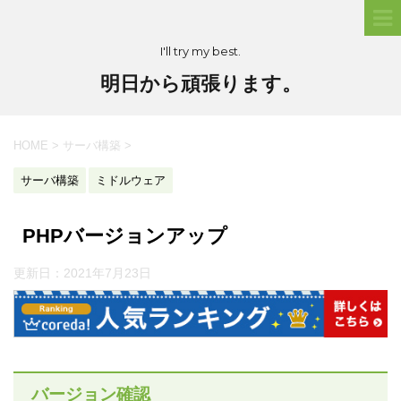
I'll try my best.
明日から頑張ります。
HOME
>
サーバ構築
>
サーバ構築
ミドルウェア
PHPバージョンアップ
更新日：
2021年7月23日
バージョン確認