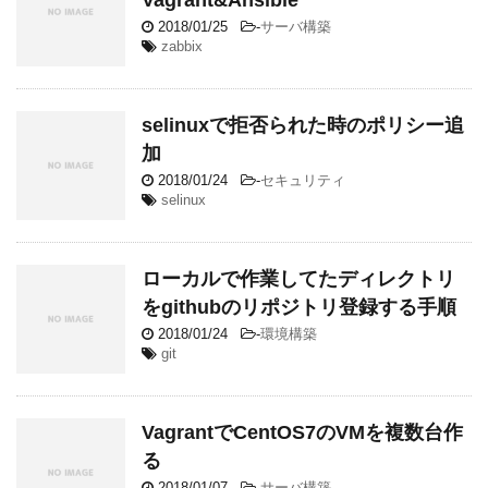
2018/01/25
-
サーバ構築
zabbix
selinuxで拒否られた時のポリシー追
加
2018/01/24
-
セキュリティ
selinux
ローカルで作業してたディレクトリ
をgithubのリポジトリ登録する手順
2018/01/24
-
環境構築
git
VagrantでCentOS7のVMを複数台作
る
2018/01/07
-
サーバ構築