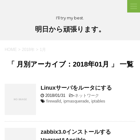
I'll try my best.
明日から頑張ります。
HOME
>
2018年
>
1月
「 月別アーカイブ：2018年01月 」 一覧
Linuxサーバをルータにする
2018/01/31
-
ネットワーク
firewalld
,
ipmasquerade
,
iptables
zabbix3.0インストールする
Vagrant&Ansible