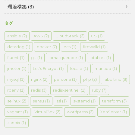
環境構築
(3)
タグ
ansible
AWS
CloudStack
CS
(2)
(2)
(2)
(1)
datadog
docker
ecs
firewalld
(1)
(7)
(1)
(1)
fluent
git
ipmasquerade
iptables
(1)
(1)
(1)
(1)
jmeter
Let’s Encrypt
locale
mariadb
(1)
(1)
(1)
(1)
mysql
nginx
percona
php
rabbitmq
(1)
(2)
(1)
(2)
(8)
rbenv
redis
redis-sentinel
ruby
(1)
(3)
(1)
(7)
selinux
sensu
ssl
systemd
terraform
(2)
(1)
(1)
(1)
(3)
vagrant
VirtualBox
wordpress
XenServer
(1)
(2)
(2)
(1)
zabbix
(1)