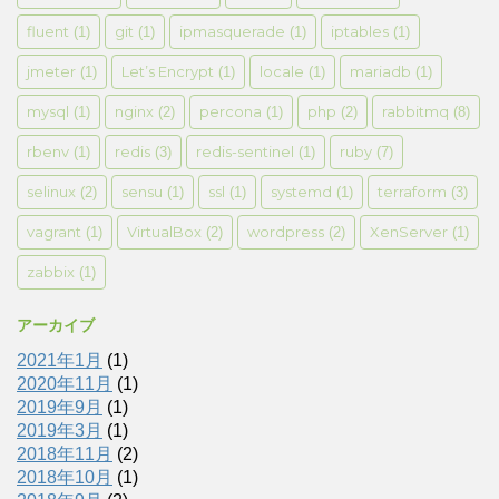
fluent
git
ipmasquerade
iptables
(1)
(1)
(1)
(1)
jmeter
Let’s Encrypt
locale
mariadb
(1)
(1)
(1)
(1)
mysql
nginx
percona
php
rabbitmq
(1)
(2)
(1)
(2)
(8)
rbenv
redis
redis-sentinel
ruby
(1)
(3)
(1)
(7)
selinux
sensu
ssl
systemd
terraform
(2)
(1)
(1)
(1)
(3)
vagrant
VirtualBox
wordpress
XenServer
(1)
(2)
(2)
(1)
zabbix
(1)
アーカイブ
2021年1月
(1)
2020年11月
(1)
2019年9月
(1)
2019年3月
(1)
2018年11月
(2)
2018年10月
(1)