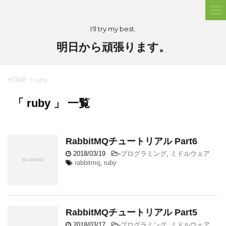
I'll try my best.
明日から頑張ります。
HOME
>
ruby
「 ruby 」 一覧
RabbitMQチュートリアル Part6
2018/03/19
-
プログラミング
,
ミドルウェア
rabbitmq
,
ruby
RabbitMQチュートリアル Part5
2018/03/17
-
プログラミング
,
ミドルウェア