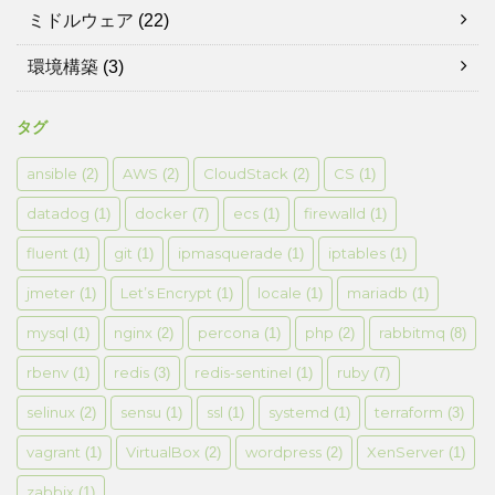
ミドルウェア
(22)
環境構築
(3)
タグ
ansible
AWS
CloudStack
CS
(2)
(2)
(2)
(1)
datadog
docker
ecs
firewalld
(1)
(7)
(1)
(1)
fluent
git
ipmasquerade
iptables
(1)
(1)
(1)
(1)
jmeter
Let’s Encrypt
locale
mariadb
(1)
(1)
(1)
(1)
mysql
nginx
percona
php
rabbitmq
(1)
(2)
(1)
(2)
(8)
rbenv
redis
redis-sentinel
ruby
(1)
(3)
(1)
(7)
selinux
sensu
ssl
systemd
terraform
(2)
(1)
(1)
(1)
(3)
vagrant
VirtualBox
wordpress
XenServer
(1)
(2)
(2)
(1)
zabbix
(1)