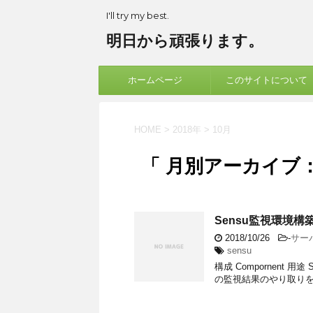
I'll try my best.
明日から頑張ります。
ホームページ
このサイトについて
HOME
>
2018年
>
10月
「 月別アーカイブ：2
Sensu監視環境構
2018/10/26
-
サー
sensu
構成 Compornent 用
の監視結果のやり取りを行う監