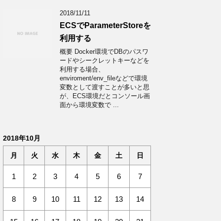
2018/11/11
ECSでParameterStoreを
利用する
概要 Docker環境でDBのパスワ
ードやシークレットキーなどを
利用する場合、
enviroment/env_fileなどで環境
変数として渡すことが多いと思
が、ECS環境だとコンソール画
面から環境変数で ...
2018年10月
月
火
水
木
金
土
日
1
2
3
4
5
6
7
8
9
10
11
12
13
14