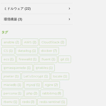
ミドルウェア
(22)
環境構築
(3)
タグ
ansible
AWS
CloudStack
(2)
(2)
(2)
CS
datadog
docker
(1)
(1)
(7)
ecs
firewalld
fluent
git
(1)
(1)
(1)
(1)
ipmasquerade
iptables
(1)
(1)
jmeter
Let’s Encrypt
locale
(1)
(1)
(1)
mariadb
mysql
nginx
(1)
(1)
(2)
percona
php
rabbitmq
(1)
(2)
(8)
rbenv
redis
redis-sentinel
(1)
(3)
(1)