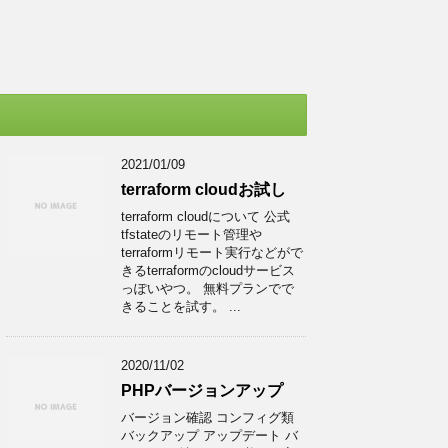
2021/01/09
terraform cloudお試し
terraform cloudについて 公式
tfstateのリモート管理や
terraformリモート実行などがで
きるterraformのcloudサービス
っぽいやつ。 無料プランでで
きることを試す。 ...
2020/11/02
PHPバージョンアップ
バージョン確認 コンフィグ類
バックアップ アップデート バ