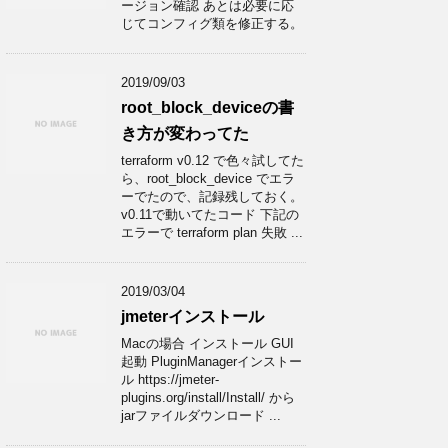
ージョン確認 あとは必要に応
じてコンフィグ類を修正する。
2019/09/03
root_block_deviceの書
き方が変わってた
terraform v0.12 で色々試してた
ら、root_block_device でエラ
ーでたので、記録残しておく。
v0.11で動いてたコード 下記の
エラーで terraform plan 失敗 ...
2019/03/04
jmeterインストール
Macの場合 インストール GUI
起動 PluginManagerインストー
ル https://jmeter-
plugins.org/install/Install/ から
jarファイルダウンロード ...