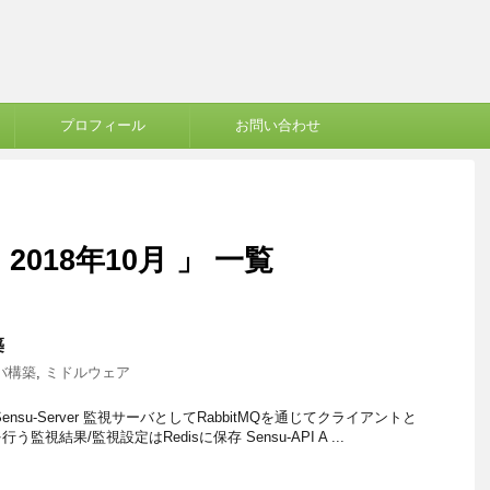
プロフィール
お問い合わせ
018年10月 」 一覧
築
バ構築
,
ミドルウェア
途 Sensu-Server 監視サーバとしてRabbitMQを通じてクライアントと
視結果/監視設定はRedisに保存 Sensu-API A ...