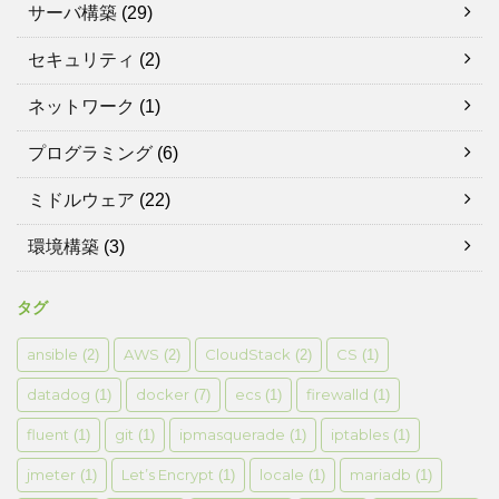
サーバ構築
(29)
セキュリティ
(2)
ネットワーク
(1)
プログラミング
(6)
ミドルウェア
(22)
環境構築
(3)
タグ
ansible
AWS
CloudStack
CS
(2)
(2)
(2)
(1)
datadog
docker
ecs
firewalld
(1)
(7)
(1)
(1)
fluent
git
ipmasquerade
iptables
(1)
(1)
(1)
(1)
jmeter
Let’s Encrypt
locale
mariadb
(1)
(1)
(1)
(1)