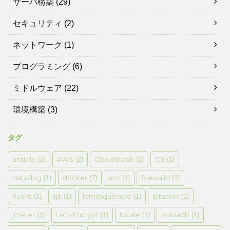
サーバ構築
(29)
セキュリティ
(2)
ネットワーク
(1)
プログラミング
(6)
ミドルウェア
(22)
環境構築
(3)
タグ
ansible
AWS
CloudStack
CS
(2)
(2)
(2)
(1)
datadog
docker
ecs
firewalld
(1)
(7)
(1)
(1)
fluent
git
ipmasquerade
iptables
(1)
(1)
(1)
(1)
jmeter
Let’s Encrypt
locale
mariadb
(1)
(1)
(1)
(1)