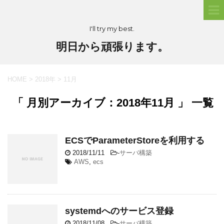
I'll try my best.
明日から頑張ります。
HOME
>
2018年
>
11月
「 月別アーカイブ：2018年11月 」 一覧
ECSでParameterStoreを利用する
2018/11/11
-
サーバ構築
AWS
,
ecs
systemdへのサービス登録
2018/11/08
-
サーバ構築