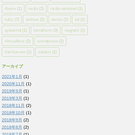
rbenv
redis
redis-sentinel
(1)
(3)
(1)
ruby
selinux
sensu
ssl
(7)
(2)
(1)
(1)
systemd
terraform
vagrant
(1)
(3)
(1)
VirtualBox
wordpress
(2)
(2)
XenServer
zabbix
(1)
(1)
アーカイブ
2021年1月
(1)
2020年11月
(1)
2019年9月
(1)
2019年3月
(1)
2018年11月
(2)
2018年10月
(1)
2018年9月
(2)
2018年8月
(2)
2018年7月
(1)