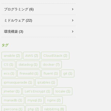
プログラミング
(6)
ミドルウェア
(22)
環境構築
(3)
タグ
ansible
AWS
CloudStack
(2)
(2)
(2)
CS
datadog
docker
(1)
(1)
(7)
ecs
firewalld
fluent
git
(1)
(1)
(1)
(1)
ipmasquerade
iptables
(1)
(1)
jmeter
Let’s Encrypt
locale
(1)
(1)
(1)
mariadb
mysql
nginx
(1)
(1)
(2)
percona
php
rabbitmq
(1)
(2)
(8)