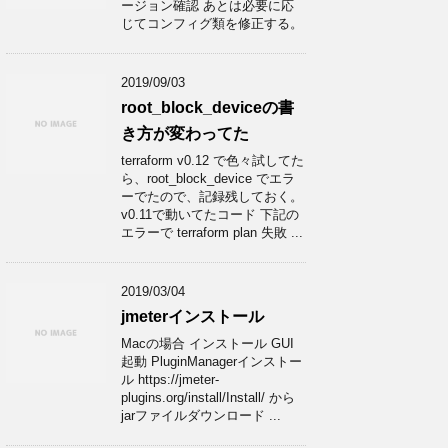
ージョン確認 あとは必要に応
じてコンフィグ類を修正する。
2019/09/03
root_block_deviceの書
き方が変わってた
terraform v0.12 で色々試してた
ら、root_block_device でエラ
ーでたので、記録残しておく。
v0.11で動いてたコード 下記の
エラーで terraform plan 失敗 ...
2019/03/04
jmeterインストール
Macの場合 インストール GUI
起動 PluginManagerインストー
ル https://jmeter-
plugins.org/install/Install/ から
jarファイルダウンロード ...