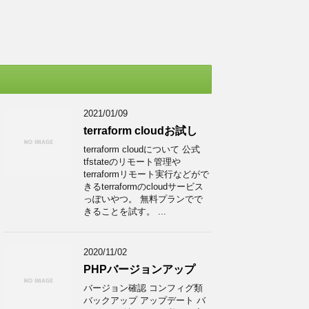
2021/01/09
terraform cloudお試し
terraform cloudについて 公式
tfstateのリモート管理や
terraformリモート実行などがで
きるterraformのcloudサービス
っぽいやつ。 無料プランでで
きることを試す。 ...
2020/11/02
PHPバージョンアップ
バージョン確認 コンフィグ類
バックアップ アップデート バ