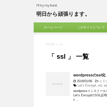
I'll try my best.
明日から頑張ります。
ホームページ
このサイトについて
HOME
>
ssl
「 ssl 」 一覧
wordpressのssl化
2018/01/06
-
ミド
Let’s Encrypt
,
ssl
,
w
wordpressインス
Let’s Encrypt
c ...