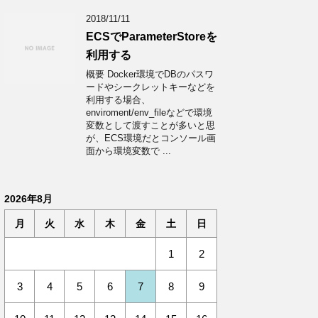
2018/11/11
ECSでParameterStoreを
利用する
概要 Docker環境でDBのパスワ
ードやシークレットキーなどを
利用する場合、
enviroment/env_fileなどで環境
変数として渡すことが多いと思
が、ECS環境だとコンソール画
面から環境変数で ...
2026年8月
月
火
水
木
金
土
日
1
2
3
4
5
6
7
8
9