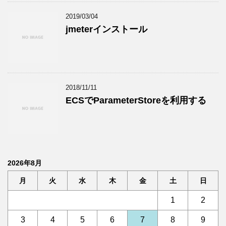
2019/03/04
jmeterインストール
2018/11/11
ECSでParameterStoreを利用する
2026年8月
月
火
水
木
金
土
日
1
2
3
4
5
6
7
8
9