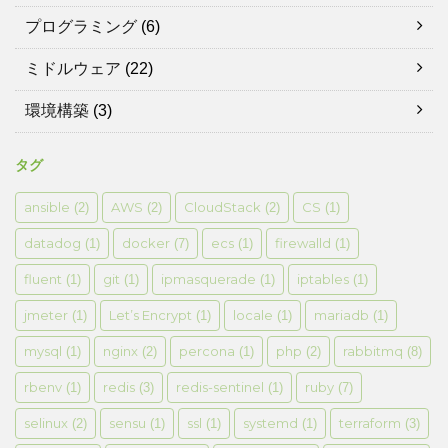
プログラミング
(6)
ミドルウェア
(22)
環境構築
(3)
タグ
ansible
AWS
CloudStack
CS
(2)
(2)
(2)
(1)
datadog
docker
ecs
firewalld
(1)
(7)
(1)
(1)
fluent
git
ipmasquerade
iptables
(1)
(1)
(1)
(1)
jmeter
Let’s Encrypt
locale
mariadb
(1)
(1)
(1)
(1)
mysql
nginx
percona
php
rabbitmq
(1)
(2)
(1)
(2)
(8)
rbenv
redis
redis-sentinel
ruby
(1)
(3)
(1)
(7)
selinux
sensu
ssl
systemd
terraform
(2)
(1)
(1)
(1)
(3)