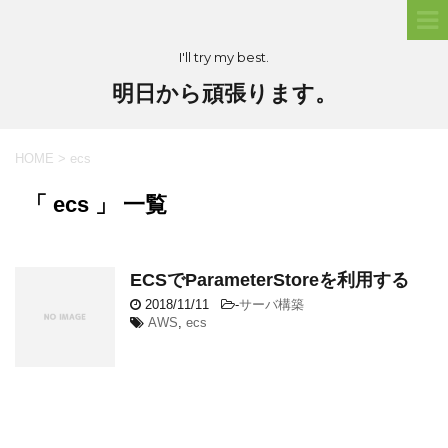
I'll try my best.
明日から頑張ります。
HOME
>
ecs
「 ecs 」 一覧
ECSでParameterStoreを利用する
2018/11/11
-
サーバ構築
AWS
,
ecs