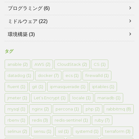
プログラミング
(6)
ミドルウェア
(22)
環境構築
(3)
タグ
ansible
AWS
CloudStack
CS
(2)
(2)
(2)
(1)
datadog
docker
ecs
firewalld
(1)
(7)
(1)
(1)
fluent
git
ipmasquerade
iptables
(1)
(1)
(1)
(1)
jmeter
Let’s Encrypt
locale
mariadb
(1)
(1)
(1)
(1)
mysql
nginx
percona
php
rabbitmq
(1)
(2)
(1)
(2)
(8)
rbenv
redis
redis-sentinel
ruby
(1)
(3)
(1)
(7)
selinux
sensu
ssl
systemd
terraform
(2)
(1)
(1)
(1)
(3)