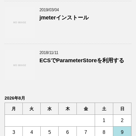
2019/03/04
jmeterインストール
2018/11/11
ECSでParameterStoreを利用する
2026年8月
月
火
水
木
金
土
日
1
2
3
4
5
6
7
8
9