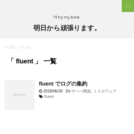
I'll try my best.
明日から頑張ります。
HOME
>
fluent
「 fluent 」 一覧
fluent でログの集約
2018/06/29
-
サーバ構築
,
ミドルウェア
fluent