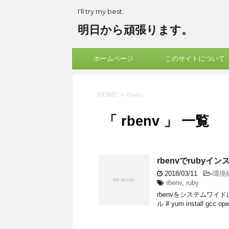
I'll try my best.
明日から頑張ります。
ホームページ
このサイトについて
HOME
>
rbenv
「 rbenv 」 一覧
rbenvでrubyイ
2018/03/11
-
環境
rbenv
,
ruby
rbenvをシステムワ
ル # yum install gcc open