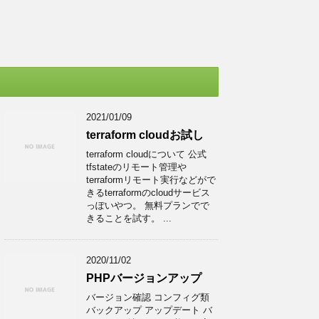
2021/01/09
terraform cloudお試し
terraform cloudについて 公式
tfstateのリモート管理や
terraformリモート実行などがで
きるterraformのcloudサービス
っぽいやつ。 無料プランでで
きることを試す。 ...
2020/11/02
PHPバージョンアップ
バージョン確認 コンフィグ類
バックアップ アップデート バ