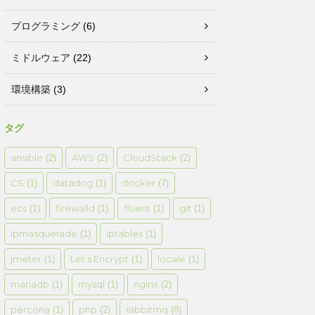
プログラミング
(6)
ミドルウェア
(22)
環境構築
(3)
タグ
ansible
AWS
CloudStack
(2)
(2)
(2)
CS
datadog
docker
(1)
(1)
(7)
ecs
firewalld
fluent
git
(1)
(1)
(1)
(1)
ipmasquerade
iptables
(1)
(1)
jmeter
Let’s Encrypt
locale
(1)
(1)
(1)
mariadb
mysql
nginx
(1)
(1)
(2)
percona
php
rabbitmq
(1)
(2)
(8)