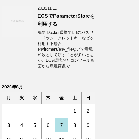
2018/11/11
ECSでParameterStoreを
利用する
概要 Docker環境でDBのパスワ
ードやシークレットキーなどを
利用する場合、
enviroment/env_fileなどで環境
変数として渡すことが多いと思
が、ECS環境だとコンソール画
面から環境変数で ...
2026年8月
月
火
水
木
金
土
日
1
2
3
4
5
6
7
8
9