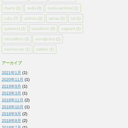
rbenv
redis
redis-sentinel
(1)
(3)
(1)
ruby
selinux
sensu
ssl
(7)
(2)
(1)
(1)
systemd
terraform
vagrant
(1)
(3)
(1)
VirtualBox
wordpress
(2)
(2)
XenServer
zabbix
(1)
(1)
アーカイブ
2021年1月
(1)
2020年11月
(1)
2019年9月
(1)
2019年3月
(1)
2018年11月
(2)
2018年10月
(1)
2018年9月
(2)
2018年8月
(2)
2018年7月
(1)