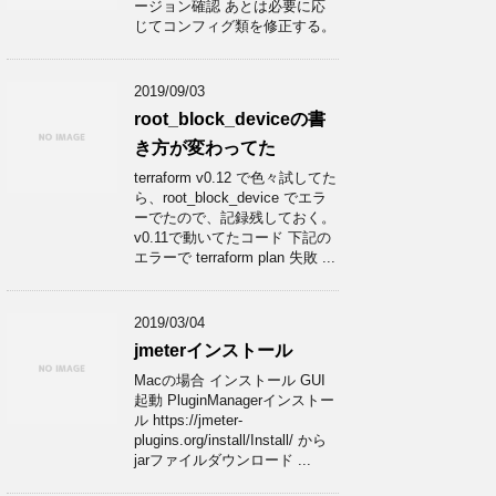
ージョン確認 あとは必要に応
じてコンフィグ類を修正する。
2019/09/03
root_block_deviceの書
き方が変わってた
terraform v0.12 で色々試してた
ら、root_block_device でエラ
ーでたので、記録残しておく。
v0.11で動いてたコード 下記の
エラーで terraform plan 失敗 ...
2019/03/04
jmeterインストール
Macの場合 インストール GUI
起動 PluginManagerインストー
ル https://jmeter-
plugins.org/install/Install/ から
jarファイルダウンロード ...