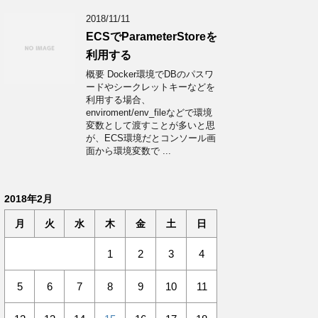
2018/11/11
ECSでParameterStoreを
利用する
概要 Docker環境でDBのパスワ
ードやシークレットキーなどを
利用する場合、
enviroment/env_fileなどで環境
変数として渡すことが多いと思
が、ECS環境だとコンソール画
面から環境変数で ...
2018年2月
月
火
水
木
金
土
日
1
2
3
4
5
6
7
8
9
10
11