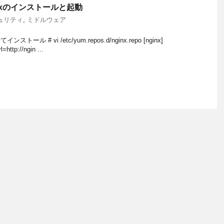
ginxのインストールと起動
ュリティ
,
ミドルウェア
ストール # vi /etc/yum.repos.d/nginx.repo [nginx]
http://ngin ...