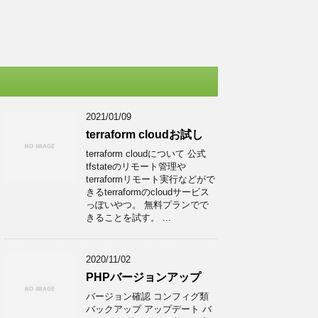
2021/01/09
terraform cloudお試し
terraform cloudについて 公式
tfstateのリモート管理や
terraformリモート実行などがで
きるterraformのcloudサービス
っぽいやつ。 無料プランでで
きることを試す。 ...
2020/11/02
PHPバージョンアップ
バージョン確認 コンフィグ類
バックアップ アップデート バ