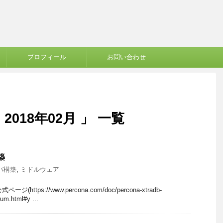
プロフィール
お問い合わせ
018年02月 」 一覧
構築
バ構築
,
ミドルウェア
ページ(https://www.percona.com/doc/percona-xtradb-
yum.html#y ...