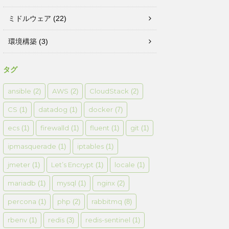
ミドルウェア
(22)
環境構築
(3)
タグ
ansible
AWS
CloudStack
(2)
(2)
(2)
CS
datadog
docker
(1)
(1)
(7)
ecs
firewalld
fluent
git
(1)
(1)
(1)
(1)
ipmasquerade
iptables
(1)
(1)
jmeter
Let’s Encrypt
locale
(1)
(1)
(1)
mariadb
mysql
nginx
(1)
(1)
(2)
percona
php
rabbitmq
(1)
(2)
(8)
rbenv
redis
redis-sentinel
(1)
(3)
(1)