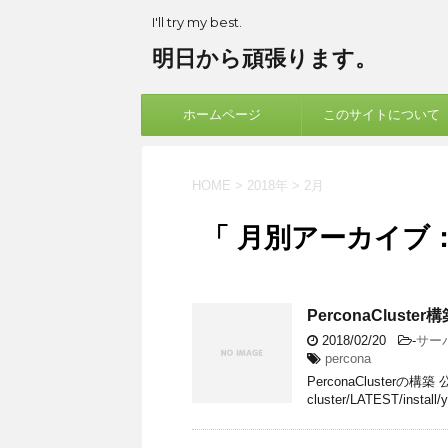
I'll try my best.
明日から頑張ります。
ホームページ
このサイトについて
HOME
>
2018年
>
2月
「 月別アーカイブ：2
PerconaCluster
2018/02/20
-
サー
percona
PerconaClusterの構築 公式
cluster/LATEST/install/