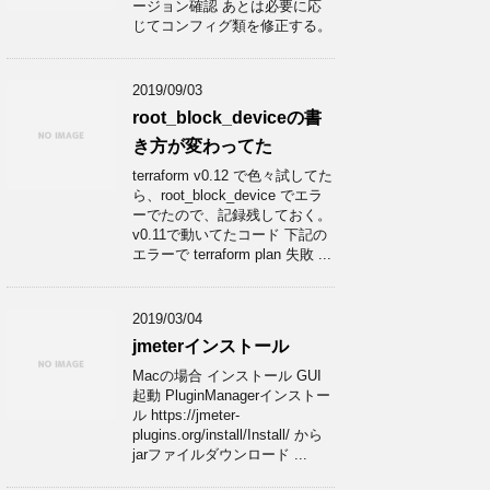
ージョン確認 あとは必要に応
じてコンフィグ類を修正する。
2019/09/03
root_block_deviceの書
き方が変わってた
terraform v0.12 で色々試してた
ら、root_block_device でエラ
ーでたので、記録残しておく。
v0.11で動いてたコード 下記の
エラーで terraform plan 失敗 ...
2019/03/04
jmeterインストール
Macの場合 インストール GUI
起動 PluginManagerインストー
ル https://jmeter-
plugins.org/install/Install/ から
jarファイルダウンロード ...