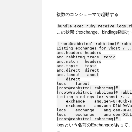
複数のコンシューマで起動する
この状態でexchange、bindings確認
[root@rabbitmq1 rabbitmq]# rabbi
Listing exchanges for vhost / ..
amq.headers headers

amq.rabbitmq.trace  topic

amq.match   headers

amq.topic   topic

amq.direct  direct

amq.fanout  fanout

    direct

logs    fanout

[root@rabbitmq1 rabbitmq]# 

[root@rabbitmq1 rabbitmq]# rabbi
Listing bindings for vhost /...

    exchange    amq.gen-8F4CKb-s
    exchange    amq.gen-D1bL9vVa
logs    exchange    amq.gen-8F4C
logs    exchange    amq.gen-D1bL
logsという名前のExchangeがあって