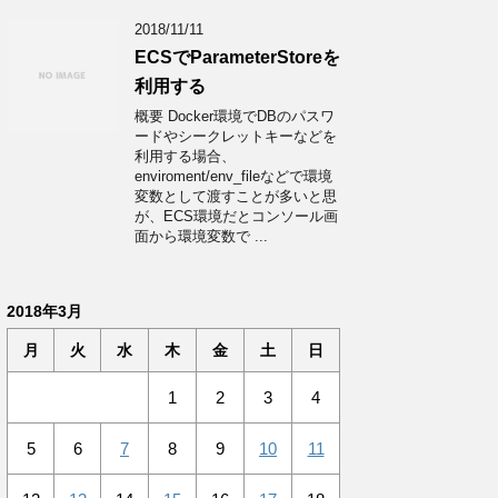
2018/11/11
ECSでParameterStoreを
利用する
概要 Docker環境でDBのパスワ
ードやシークレットキーなどを
利用する場合、
enviroment/env_fileなどで環境
変数として渡すことが多いと思
が、ECS環境だとコンソール画
面から環境変数で ...
2018年3月
月
火
水
木
金
土
日
1
2
3
4
5
6
7
8
9
10
11