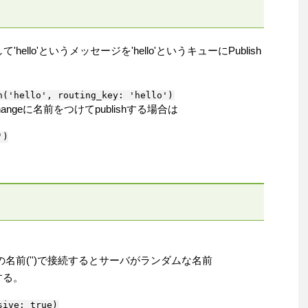
hello'というメッセージを'hello'というキューにPublish
angeに名前をつけてpublishする場合は
)

空の名前('')で接続するとサーバがランダムな名前
成する。