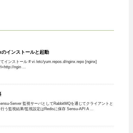
ginxのインストールと起動
ストール # vi /etc/yum.repos.d/nginx.repo [nginx]
http://ngin ...
築
途 Sensu-Server 監視サーバとしてRabbitMQを通じてクライアントと
視結果/監視設定はRedisに保存 Sensu-API A ...