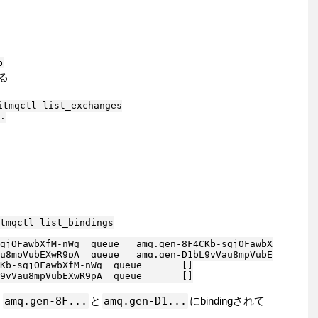
する
tmqctl list_exchanges

.

tmqctl list_bindings

gjOFawbXfM-nWg  queue   amq.gen-8F4CKb-sgjOFawbXfM-nWg  
u8mpVubEXwR9pA  queue   amq.gen-D1bL9vVau8mpVubEXwR9pA  
Kb-sgjOFawbXfM-nWg  queue       []

9vVau8mpVubEXwR9pA  queue       []

、
amq.gen-8F...
と
amq.gen-D1...
にbindingされて