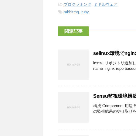
-
プログラミング
,
ミドルウェア
-
rabbitmq
,
ruby
関連記事
selinux環境でn
install リポジトリ追加してイン
name=nginx repo baseurl=
Sensu監視環境構
構成 Compornent 用
の監視結果のやり取りを行う監