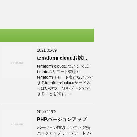
2021/01/09
terraform cloudお試し
terraform cloudについて 公式
tfstateのリモート管理や
terraformリモート実行などがで
きるterraformのcloudサービス
っぽいやつ。 無料プランでで
きることを試す。 ...
2020/11/02
PHPバージョンアップ
バージョン確認 コンフィグ類
バックアップ アップデート バ