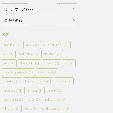
ミドルウェア
(22)
環境構築
(3)
タグ
ansible
AWS
CloudStack
(2)
(2)
(2)
CS
datadog
docker
(1)
(1)
(7)
ecs
firewalld
fluent
git
(1)
(1)
(1)
(1)
ipmasquerade
iptables
(1)
(1)
jmeter
Let’s Encrypt
locale
(1)
(1)
(1)
mariadb
mysql
nginx
(1)
(1)
(2)
percona
php
rabbitmq
(1)
(2)
(8)
rbenv
redis
redis-sentinel
(1)
(3)
(1)