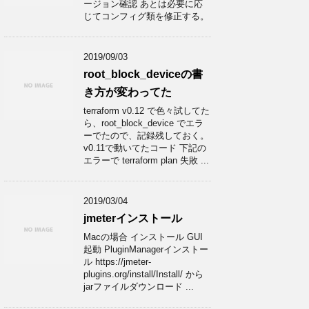
ージョン確認 あとは必要に応
じてコンフィグ類を修正する。
2019/09/03
root_block_deviceの書
き方が変わってた
terraform v0.12 で色々試してた
ら、root_block_device でエラ
ーでたので、記録残しておく。
v0.11で動いてたコード 下記の
エラーで terraform plan 失敗 ...
2019/03/04
jmeterインストール
Macの場合 インストール GUI
起動 PluginManagerインストー
ル https://jmeter-
plugins.org/install/Install/ から
jarファイルダウンロード ...