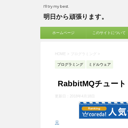
I'll try my best.
明日から頑張ります。
ホームページ
このサイトについて
HOME
>
プログラミング
>
プログラミング
ミドルウェア
RabbitMQチュート
更新日：
2018年4月18日
元