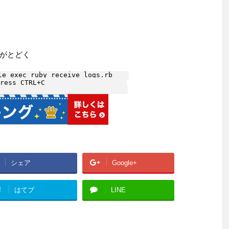
がとどく
e exec ruby receive_logs.rb    

ress CTRL+C                    

シェア
Google+
!
はてブ
LINE