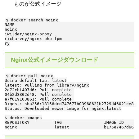
ものが公式イメージ
$ docker search nginx

NAME                                                  
nginx                                                 
jwilder/nginx-proxy                                   
richarvey/nginx-php-fpm                               
Nginx公式イメージダウンロード
$ docker pull nginx

Using default tag: latest

latest: Pulling from library/nginx

2a72cbf407d6: Pull complete 

04b2d3302d48: Pull complete 

e7f619103861: Pull complete 

Digest: sha256:18156dcd747677b03968621b2729d46021ce83a
Status: Downloaded newer image for nginx:latest

$ docker images

REPOSITORY          TAG                 IMAGE ID      