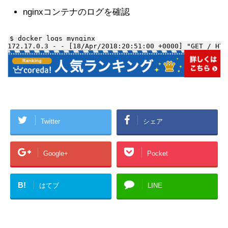
nginxコンテナのログを確認
$ docker logs mynginx

Twitter
シェア
Google+
Pocket
B!
はてブ
LINE