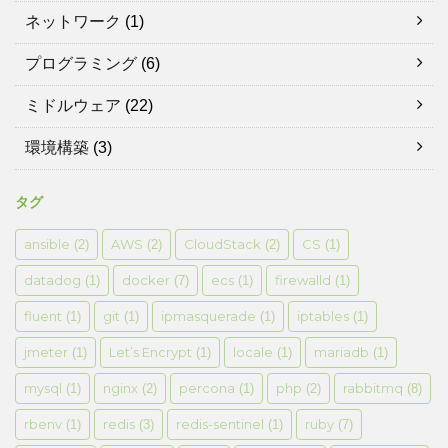
ネットワーク
(1)
プログラミング
(6)
ミドルウェア
(22)
環境構築
(3)
タグ
ansible
AWS
CloudStack
CS
(2)
(2)
(2)
(1)
datadog
docker
ecs
firewalld
(1)
(7)
(1)
(1)
fluent
git
ipmasquerade
iptables
(1)
(1)
(1)
(1)
jmeter
Let’s Encrypt
locale
mariadb
(1)
(1)
(1)
(1)
mysql
nginx
percona
php
rabbitmq
(1)
(2)
(1)
(2)
(8)
rbenv
redis
redis-sentinel
ruby
(1)
(3)
(1)
(7)