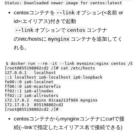
--link
centosコンテナを
オプション(<名前 or
id>:エイリアス)付きで起動
--link
centos
オプションで
コンテナ
mynginx
の/etc/hostsに
コンテナを追加してく
れる。
$ docker run --rm -it --link mynginx:nginx centos /bin
[root@855198802cd2 /]# cat /etc/hosts

127.0.0.1   localhost

::1 localhost ip6-localhost ip6-loopback

fe00::0 ip6-localnet

ff00::0 ip6-mcastprefix

ff02::1 ip6-allnodes

ff02::2 ip6-allrouters

172.17.0.2  nginx 01caa213f9d4 mynginx

172.17.0.3  855198802cd2

centosコンテナからmynginxコンテナにcurlで接
続(--linkで指定したエイリアス名で接続できる)