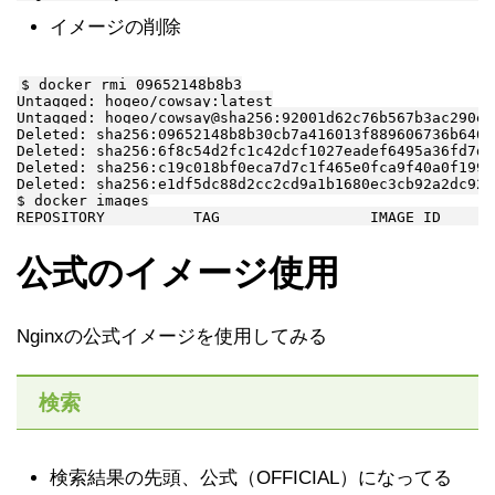
イメージの削除
$ docker rmi 09652148b8b3

Untagged: hogeo/cowsay:latest

Untagged: hogeo/cowsay@sha256:92001d62c76b567b3ac290e0
Deleted: sha256:09652148b8b30cb7a416013f889606736b6467
Deleted: sha256:6f8c54d2fc1c42dcf1027eadef6495a36fd7df
Deleted: sha256:c19c018bf0eca7d7c1f465e0fca9f40a0f199b
Deleted: sha256:e1df5dc88d2cc2cd9a1b1680ec3cb92a2dc924
$ docker images

公式のイメージ使用
Nginxの公式イメージを使用してみる
検索
検索結果の先頭、公式（OFFICIAL）になってる