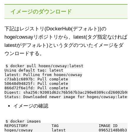
イメージのダウンロード
下記はレジストリ(DockerHub(デフォルト))の
hoge/cowsayリポジトリから、latest(タグ指定なければ
latestがデフォルト)というタグのついたイメージをダ
ウンロードする。
$ docker pull hogeo/cowsay:latest

Using default tag: latest

latest: Pulling from hogeo/cowsay

c73ab1c6897b: Pull complete 

50648d94825f: Pull complete 

866d72f6e1fd: Pull complete 

Digest: sha256:92001d62c76b567b3ac290e0309ccd26002b989
イメージの確認
$ docker images

REPOSITORY          TAG                 IMAGE ID      