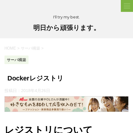
I'll try my best.
明日から頑張ります。
HOME
>
サーバ構築
>
サーバ構築
Dockerレジストリ
投稿日：
2018年4月26日
レジストリについて