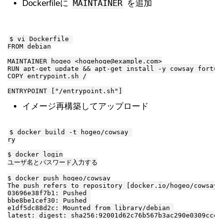
MAINTAINER
Dockerfileに
を追加
$ vi Dockerfile 

FROM debian

MAINTAINER hogeo <hogehoge@example.com>

RUN apt-get update && apt-get install -y cowsay fortune
COPY entrypoint.sh /

イメージ再構築してアップロード
$ docker build -t hogeo/cowsay 

ry

$ docker login

ユーザ名とパスワード入力する

$ docker push hogeo/cowsay

The push refers to repository [docker.io/hogeo/cowsay]

03696e38f7b1: Pushed 

bbe8be1cef30: Pushed 

e1df5dc88d2c: Mounted from library/debian 
