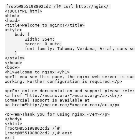
[root@855198802cd2 /]# curl http://nginx/ 

<!DOCTYPE html>

<html>

<head>

<title>Welcome to nginx!</title>

<style>

    body {

        width: 35em;

        margin: 0 auto;

        font-family: Tahoma, Verdana, Arial, sans-serif
    }

</style>

</head>

<body>

<h1>Welcome to nginx!</h1>

<p>If you see this page, the nginx web server is succe
working. Further configuration is required.</p>

<p>For online documentation and support please refer to
<a href="http://nginx.org/">nginx.org</a>.<br/>

Commercial support is available at

<a href="http://nginx.com/">nginx.com</a>.</p>

<p><em>Thank you for using nginx.</em></p>

</body>

</html>

[root@855198802cd2 /]# 

[root@855198802cd2 /]# exit
