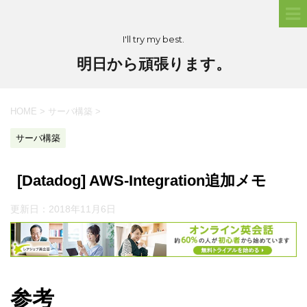
I'll try my best.
明日から頑張ります。
HOME
>
サーバ構築
>
サーバ構築
[Datadog] AWS-Integration追加メモ
更新日：
2018年11月6日
参考