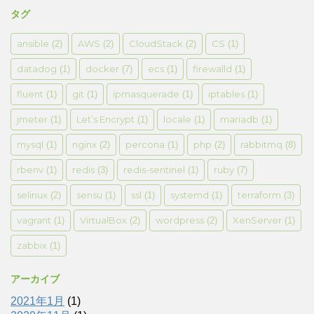
タグ
ansible
AWS
CloudStack
CS
(2)
(2)
(2)
(1)
datadog
docker
ecs
firewalld
(1)
(7)
(1)
(1)
fluent
git
ipmasquerade
iptables
(1)
(1)
(1)
(1)
jmeter
Let’s Encrypt
locale
mariadb
(1)
(1)
(1)
(1)
mysql
nginx
percona
php
rabbitmq
(1)
(2)
(1)
(2)
(8)
rbenv
redis
redis-sentinel
ruby
(1)
(3)
(1)
(7)
selinux
sensu
ssl
systemd
terraform
(2)
(1)
(1)
(1)
(3)
vagrant
VirtualBox
wordpress
XenServer
(1)
(2)
(2)
(1)
zabbix
(1)
アーカイブ
2021年1月
(1)